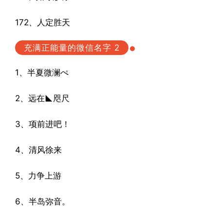
172、人定胜天
充满正能量的微信名字 2
1、半夏微澜ぺ
2、远在◣咫尺
3、项前进吧！
4、清风徐来
5、力争上游
6、半岛弥音。