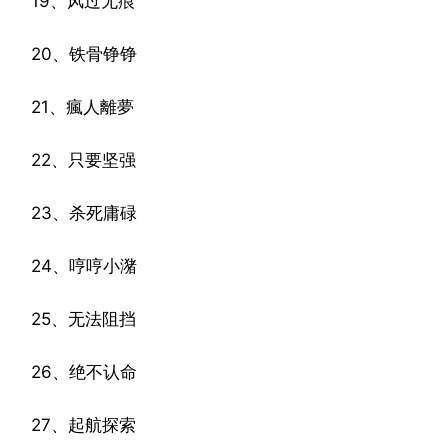
19、风过无痕
20、铁骨铮铮
21、瘋人離夢
22、只要坚强
23、杀死庸碌
24、哼哼小潴
25、无法阻挡
26、绝不认命
27、起航探索