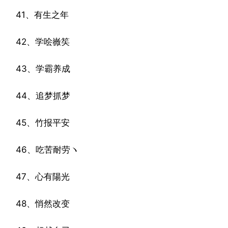
41、有生之年
42、学哙嶶笶
43、学霸养成
44、追梦抓梦
45、竹报平安
46、吃苦耐劳ヽゝ
47、心有陽光
48、悄然改变