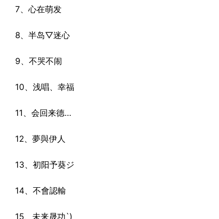
7、心在萌发
8、半岛▽迷心
9、不哭不闹
10、浅唱、幸福
11、会回来德…
12、夢與伊人
13、初阳予葵ジ
14、不會認輸
15、未来晟功`)