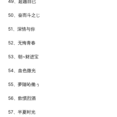
49、超越自已
50、奋而斗之じ
51、深情与你
52、无悔青春
53、朝~财进宝
54、血色微光
55、夢隨吣働ぅ
56、飲慣烈酒
57、半夏时光