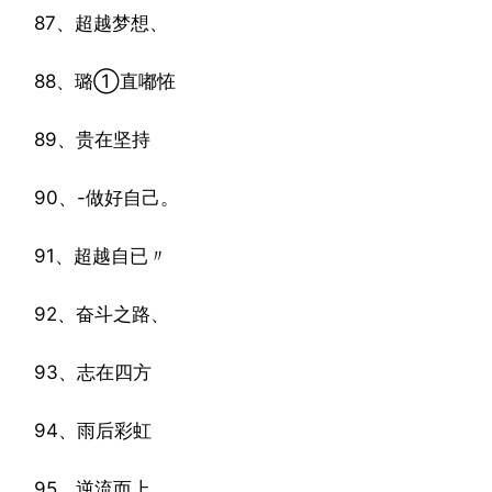
87、超越梦想、
88、璐①直嘟恠
89、贵在坚持
90、-做好自己。
91、超越自已〃
92、奋斗之路、
93、志在四方
94、雨后彩虹
95、逆流而上