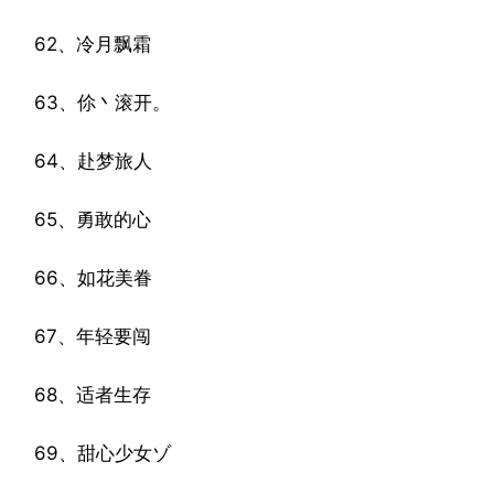
62、冷月飘霜
63、伱丶滚开。
64、赴梦旅人
65、勇敢的心
66、如花美眷
67、年轻要闯
68、适者生存
69、甜心少女ゾ