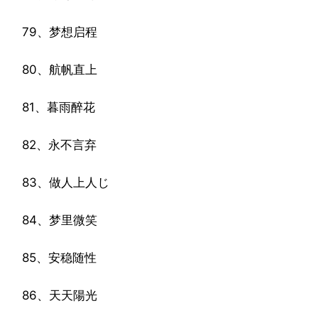
79、梦想启程
80、航帆直上
81、暮雨醉花
82、永不言弃
83、做人上人じ
84、梦里微笑
85、安稳随性
86、天天陽光