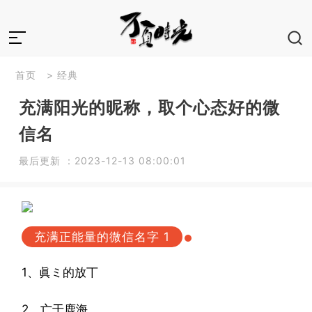
首页
>
经典
充满阳光的昵称，取个心态好的微
信名
最后更新 ：2023-12-13 08:00:01
充满正能量的微信名字 1
1、眞ミ的放丅
2、亡于鹿海