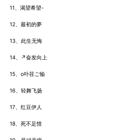
11、渴望希望-
12、最初的夢
13、此生无悔
14、↗奋发向上
15、o卟荏ご输
16、轻舞飞扬
17、红豆伊人
18、死不足惜