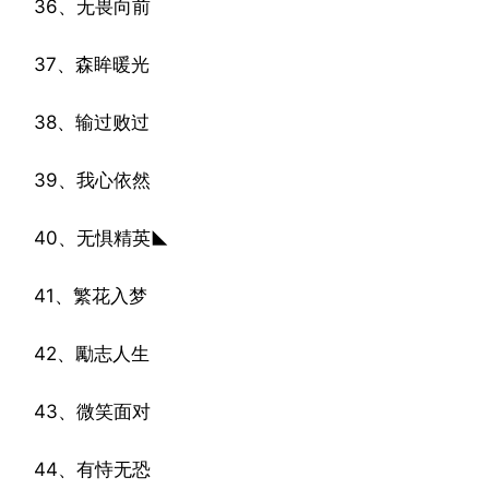
36、无畏向前
37、森眸暖光
38、输过败过
39、我心依然
40、无惧精英◣
41、繁花入梦
42、勵志人生
43、微笑面对
44、有恃无恐