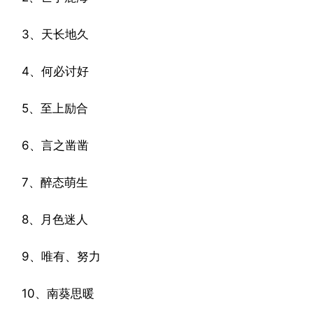
3、天长地久
4、何必讨好
5、至上励合
6、言之凿凿
7、醉态萌生
8、月色迷人
9、唯有、努力
10、南葵思暖