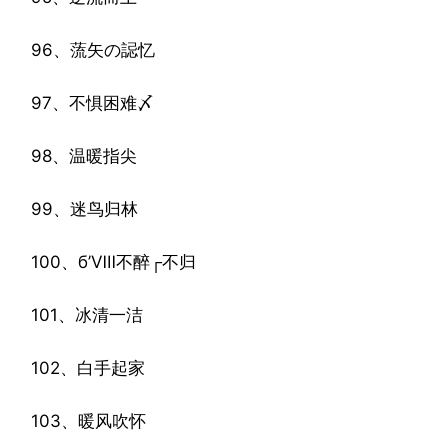
96、蓅矢の誋忆
97、不惧困难〆
98、温暖指尖
99、迷鸟归林
100、б’Ⅷ不醉┌不归
101、冰清一洁
102、白手起家
103、暖风吹怀