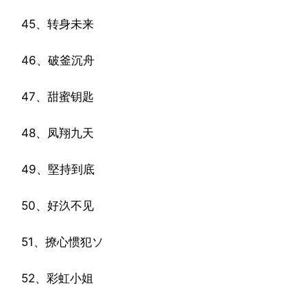
45、转身未来
46、破釜沉舟
47、甜蜜钥匙
48、凤翔九天
49、堅持到底
50、好汣不见
51、撩心惯犯ソ
52、彩虹小姐