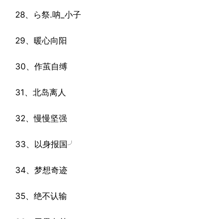
28、ら祭.呐_小子
29、暖心向阳
30、作茧自缚
31、北岛离人
32、慢慢坚强
33、以身报国╯
34、梦想奇迹
35、绝不认输