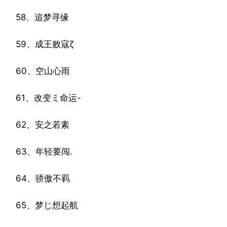
58、追梦寻缘
59、成王败寇ζ
60、空山心雨
61、改变ミ命运-
62、安之若素
63、年轻要闯.
64、骄傲不羁
65、梦じ想起航