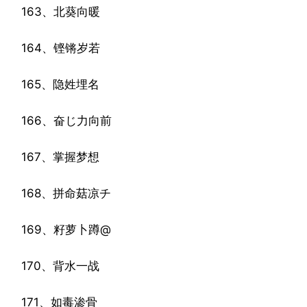
163、北葵向暖
164、铿锵岁若
165、隐姓埋名
166、奋じ力向前
167、掌握梦想
168、拼命菇凉チ
169、籽萝卜蹲@
170、背水一战
171、如毒渗骨