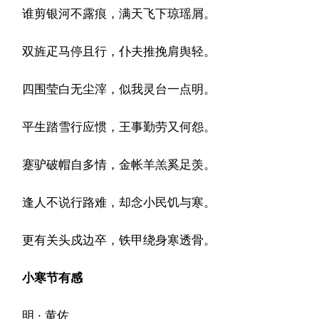
谁剪银河不露痕，满天飞下琼瑶屑。
双旌疋马停且行，仆夫推挽肩舆轻。
四围莹白无尘滓，似我灵台一点明。
平生踏雪行应惯，王事勤劳又何怨。
蹇驴破帽自多情，金帐羊羔奚足羡。
逢人不说行路难，却念小民饥与寒。
更有关头戍边卒，铁甲绕身寒透骨。
小寒节有感
明 · 黄佐