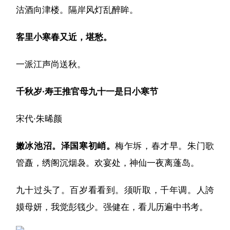
沽酒向津楼。隔岸风灯乱醉眸。
客里小寒春又近，堪愁。
一派江声尚送秋。
千秋岁·寿王推官母九十一是日小寒节
宋代·朱晞颜
嫩冰池沼。泽国寒初峭。
梅乍坼，春才早。朱门歌
管矗，绣阁沉烟袅。欢宴处，神仙一夜离蓬岛。
九十过头了。百岁看看到。须听取，千年调。人誇
嫫母妍，我觉彭篯少。强健在，看儿历遍中书考。