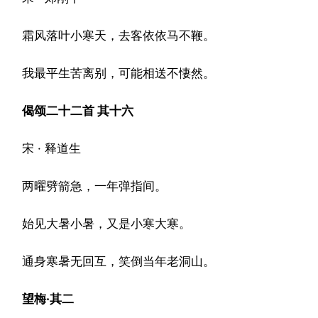
霜风落叶小寒天，去客依依马不鞭。
我最平生苦离别，可能相送不悽然。
偈颂二十二首 其十六
宋 · 释道生
两曜劈箭急，一年弹指间。
始见大暑小暑，又是小寒大寒。
通身寒暑无回互，笑倒当年老洞山。
望梅·其二