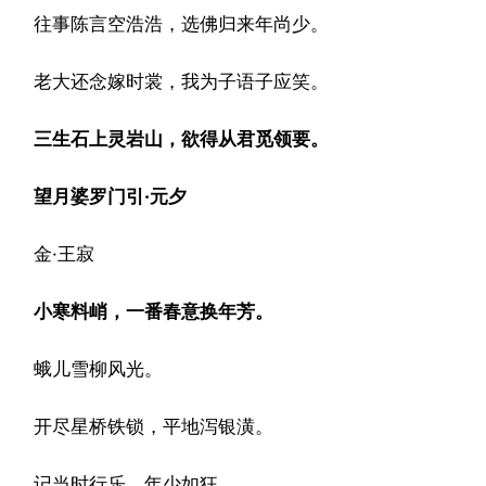
往事陈言空浩浩，选佛归来年尚少。
老大还念嫁时裳，我为子语子应笑。
三生石上灵岩山，欲得从君觅领要。
望月婆罗门引·元夕
金·王寂
小寒料峭，一番春意换年芳。
蛾儿雪柳风光。
开尽星桥铁锁，平地泻银潢。
记当时行乐，年少如狂。