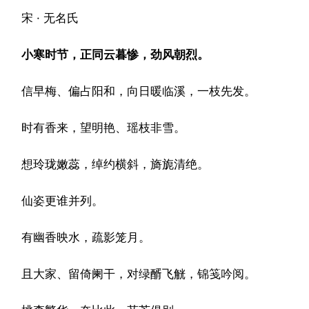
宋 · 无名氏
小寒时节，正同云暮惨，劲风朝烈。
信早梅、偏占阳和，向日暖临溪，一枝先发。
时有香来，望明艳、瑶枝非雪。
想玲珑嫩蕊，绰约横斜，旖旎清绝。
仙姿更谁并列。
有幽香映水，疏影笼月。
且大家、留倚阑干，对绿醑飞觥，锦笺吟阅。