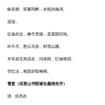
纵笑拥、双鬟同醉，未抵别魂消。
迢迢。
征途此去，脩竹荒烟，是梁园旧地。
吟不尽、愁云马首，积雪山腰。
羊车叔宝风流在，问洛阳、红袖谁招。
空忆汝，相思折取梅梢。
雪意（试贵山书院诸生题得先字）
清 · 洪亮吉