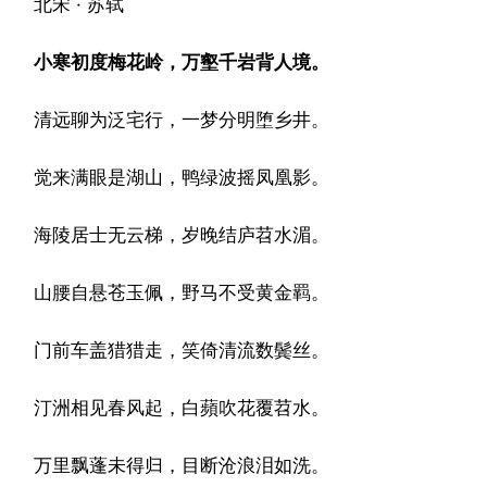
北宋 · 苏轼
小寒初度梅花岭，万壑千岩背人境。
清远聊为泛宅行，一梦分明堕乡井。
觉来满眼是湖山，鸭绿波摇凤凰影。
海陵居士无云梯，岁晚结庐苕水湄。
山腰自悬苍玉佩，野马不受黄金羁。
门前车盖猎猎走，笑倚清流数鬓丝。
汀洲相见春风起，白蘋吹花覆苕水。
万里飘蓬未得归，目断沧浪泪如洗。