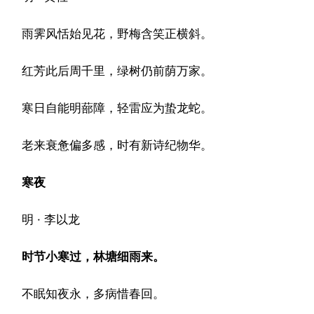
雨霁风恬始见花，野梅含笑正横斜。
红芳此后周千里，绿树仍前荫万家。
寒日自能明蔀障，轻雷应为蛰龙蛇。
老来衰惫偏多感，时有新诗纪物华。
寒夜
明 · 李以龙
时节小寒过，林塘细雨来。
不眠知夜永，多病惜春回。