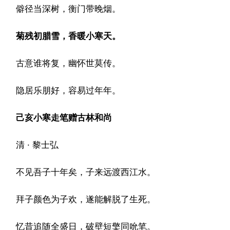
僻径当深树，衡门带晚烟。
菊残初腊雪，香暖小寒天。
古意谁将复，幽怀世莫传。
隐居乐朋好，容易过年年。
己亥小寒走笔赠古林和尚
清 · 黎士弘
不见吾子十年矣，子来远渡西江水。
拜子颜色为子欢，遂能解脱了生死。
忆昔追随全盛日，破壁短檠同吮笔。