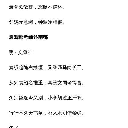
衰骨频欹枕，愁肠不遣杯。
邻鸡无意绪，钟漏递相催。
袁驾部考绩还南都
明 · 文肇祉
奏绩趋随右掖垣，又乘匹马向长干。
从知袁绍名推重，莫笑文同老得官。
久别暂逢今又别，小寒初过正严寒。
行行不久天书至，召入承明侍禁銮。