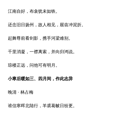
江南自好，布衾犹未如铁。
还念旧日扬州，故人相见，屐齿冲泥折。
起舞尊前看剑影，携手河梁难别。
千里消凝，一襟离索，并向归鸿说。
琼楼正远，问他可有明月。
小寒后暖如三、四月间，作此志异
晚清 · 林占梅
谁信寒晖北陆行，羊裘葛帔日纷更。