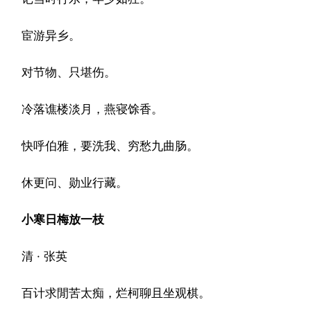
宦游异乡。
对节物、只堪伤。
冷落谯楼淡月，燕寝馀香。
快呼伯雅，要洗我、穷愁九曲肠。
休更问、勋业行藏。
小寒日梅放一枝
清 · 张英
百计求閒苦太痴，烂柯聊且坐观棋。