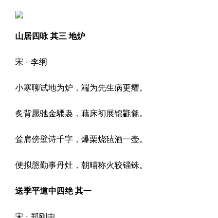
山居四咏 其三 地炉
宋 · 李纲
小寒聊试地为炉，端为先生病更癯。
炙背愿驰金騕袅，藉床初展锦氍毹。
耸肩傍壁诗千字，爆栗烧毡酒一壶。
便拟慇勤事丹灶，朝晡称火较锱铢。
送季平道中四绝 其一
宋 · 郑刚中