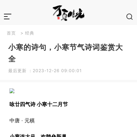
首页
>
经典
小寒的诗句，小寒节气诗词鉴赏大
全
最后更新 ：2023-12-26 09:00:01
咏廿四气诗 小寒十二月节
中唐 · 元稹
小寒连大吕，欢鹊垒新巢。