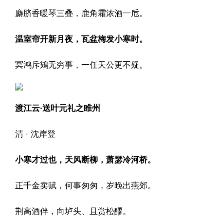
麝脐香暖琴三叠，鹿角霜浓酒一卮。
温室帘开新月夜，瓦盆梅发小寒时。
冥鸿斥鴳无穷事，一任天公更不疑。
渡江云·送叶元礼之睢州
清 · 沈岸登
小寒才过也，天风断柳，萧瑟冷河桥。
正千金卖赋，何事匆匆，岁晚出燕郊。
荆高酒伴，向垆头、且赏松醪。