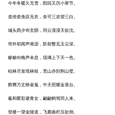
今年冬暖久无雪，阳回又历小寒节。
道傍差免叹无衣，奈可三农望三白。
城头西夕布玄阴，同云漠漠天欲沈。
帘外初闻声淅沥，阶前瞥见玉尘深。
糁糁向晚声未息，琉璃上下天一色。
枯林尽发瑶林枝，荒山亦剖荆山璧。
辉腾万丈映崔嵬，中天照耀金茎台。
羲和匿彩避青女，翩翩鹤驾羽人来。
登楼一望金陵道，飞薨曲栏压欲倒。