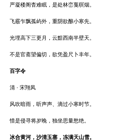
严凝楼阁杳难眠，是处林峦戛暝烟。
飞霰乍飘孤屿外，重阴欲酿小寒先。
光埋高下三更月，云黯西南半壁天。
不是官斋望偏切，欲凭盈尺卜丰年。
百字令
清 · 宋翔凤
风吹暗雨，听声声、滴过小寒时节。
惜是侵寻将岁晚，独坐思量愁绝。
冰合黄河，沙清玉塞，冻满天山雪。