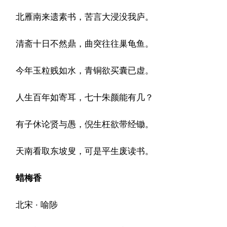
北雁南来遗素书，苦言大浸没我庐。
清斋十日不然鼎，曲突往往巢龟鱼。
今年玉粒贱如水，青铜欲买囊已虚。
人生百年如寄耳，七十朱颜能有几？
有子休论贤与愚，倪生枉欲带经锄。
天南看取东坡叟，可是平生废读书。
蜡梅香
北宋 · 喻陟