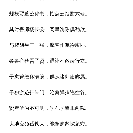
规模贾董公孙书，指点云烟酣六籍。
其时吾师杨长公，同里沈陈俱劲敌。
与叔胡生三十强，摩空作赋徐庾匹。
各各心矜吾子贤，退让不敢齿行立。
子家簪缨床满笏，群从诸郎庙廊属。
子独游迹扫朱门，沧桑弹指逃空谷。
贤者所为不可测，学孔学释非两截。
大地应须截铁人，能穿虎豹探龙穴。