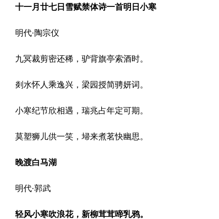
十一月廿七日雪赋禁体诗一首明日小寒
明代·陶宗仪
九冥裁剪密还稀，驴背旗亭索酒时。
剡水怀人乘逸兴，梁园授简骋妍词。
小寒纪节欣相遇，瑞兆占年定可期。
莫塑狮儿供一笑，埽来煮茗快幽思。
晚渡白马湖
明代·郭武
轻风小寒吹浪花，新柳茸茸啼乳鸦。