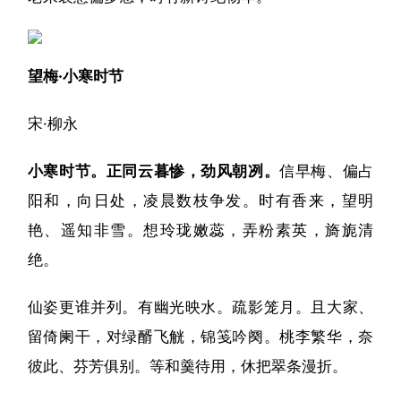
望梅·小寒时节
宋·柳永
小寒时节。正同云暮惨，劲风朝冽。
信早梅、偏占
阳和，向日处，凌晨数枝争发。时有香来，望明
艳、遥知非雪。想玲珑嫩蕊，弄粉素英，旖旎清
绝。
仙姿更谁并列。有幽光映水。疏影笼月。且大家、
留倚阑干，对绿醑飞觥，锦笺吟阕。桃李繁华，奈
彼此、芬芳俱别。等和羹待用，休把翠条漫折。