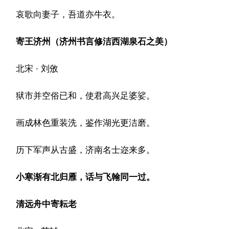
哀歌向妻子，吾道亦牛衣。
寄王济州（济州书言修洁西湖泉石之美）
北宋 · 刘攽
狱市并空俗已和，使君高兴足婆娑。
画成林色重装洗，鉴作湖光更洁磨。
历下军声从古盛，济南名士迩来多。
小寒渐有北归雁，话与飞翰同一过。
清远舟中寄耘老