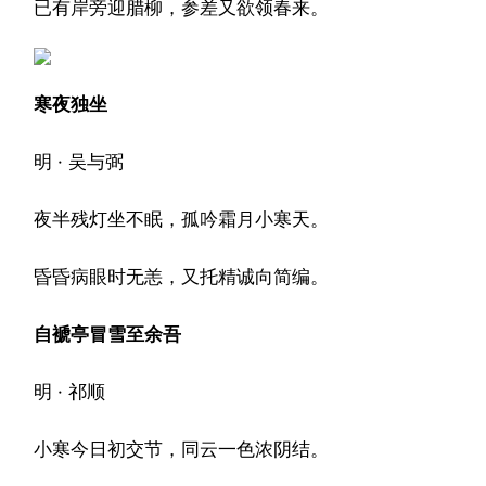
已有岸旁迎腊柳，参差又欲领春来。
寒夜独坐
明 · 吴与弼
夜半残灯坐不眠，孤吟霜月小寒天。
昏昏病眼时无恙，又托精诚向简编。
自褫亭冒雪至余吾
明 · 祁顺
小寒今日初交节，同云一色浓阴结。