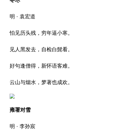
冬尽
明 · 袁宏道
怕见历头残，穷年逼小寒。
见人黑发去，自检白髭看。
好句逢僧得，新怀语客难。
云山与烟水，梦著也成欢。
雍署对雪
明 · 李孙宸