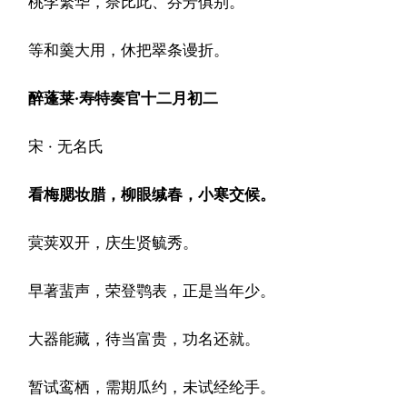
桃李繁华，奈比此、芬芳俱别。
等和羹大用，休把翠条谩折。
醉蓬莱·寿特奏官十二月初二
宋 · 无名氏
看梅腮妆腊，柳眼缄春，小寒交候。
蓂荚双开，庆生贤毓秀。
早著蜚声，荣登鹗表，正是当年少。
大器能藏，待当富贵，功名还就。
暂试鸾栖，需期瓜约，未试经纶手。