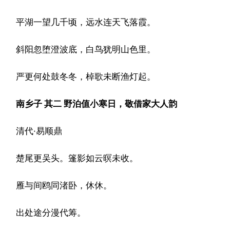
平湖一望几千顷，远水连天飞落霞。
斜阳忽堕澄波底，白鸟犹明山色里。
严更何处鼓冬冬，棹歌未断渔灯起。
南乡子 其二 野泊值小寒日，敬借家大人韵
清代·易顺鼎
楚尾更吴头。篷影如云暝未收。
雁与间鸥同渚卧，休休。
出处途分漫代筹。