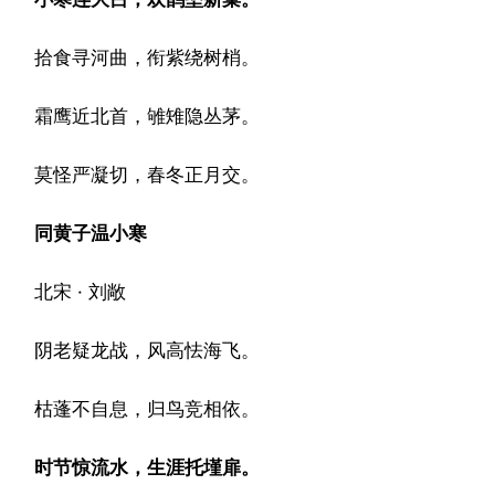
拾食寻河曲，衔紫绕树梢。
霜鹰近北首，雊雉隐丛茅。
莫怪严凝切，春冬正月交。
同黄子温小寒
北宋 · 刘敞
阴老疑龙战，风高怯海飞。
枯蓬不自息，归鸟竞相依。
时节惊流水，生涯托墐扉。