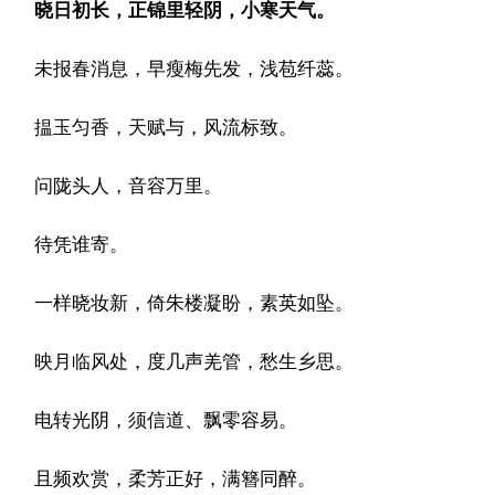
晓日初长，正锦里轻阴，小寒天气。
未报春消息，早瘦梅先发，浅苞纤蕊。
揾玉匀香，天赋与，风流标致。
问陇头人，音容万里。
待凭谁寄。
一样晓妆新，倚朱楼凝盼，素英如坠。
映月临风处，度几声羌管，愁生乡思。
电转光阴，须信道、飘零容易。
且频欢赏，柔芳正好，满簪同醉。