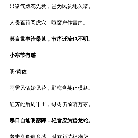
只缘气煖花先发，岂为民贫地久晴。
人畏萑苻同虎穴，喧窗户作雷声。
莫言世事沧桑甚，节序迁流也不明。
小寒节有感
明·黄佐
雨霁风恬始见花，野梅含笑正横斜。
红芳此后周千里，绿树仍前荫万家。
寒日自能明蔀障，轻雷应为蛰龙蛇。
老来衰惫偏多感，时有新诗纪物华。