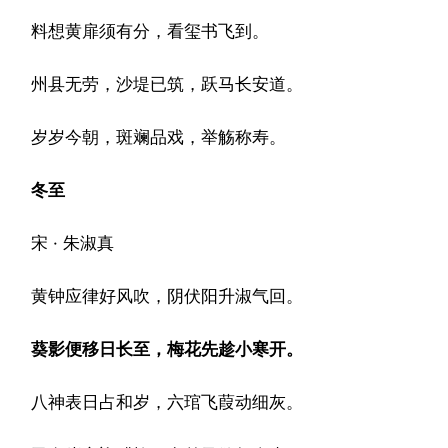
料想黄扉须有分，看玺书飞到。
州县无劳，沙堤已筑，跃马长安道。
岁岁今朝，斑斓品戏，举觞称寿。
冬至
宋 · 朱淑真
黄钟应律好风吹，阴伏阳升淑气回。
葵影便移日长至，梅花先趁小寒开。
八神表日占和岁，六琯飞葭动细灰。