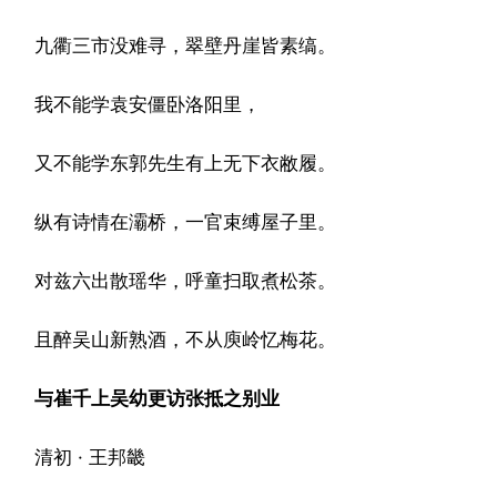
九衢三市没难寻，翠壁丹崖皆素缟。
我不能学袁安僵卧洛阳里，
又不能学东郭先生有上无下衣敝履。
纵有诗情在灞桥，一官束缚屋子里。
对兹六出散瑶华，呼童扫取煮松茶。
且醉吴山新熟酒，不从庾岭忆梅花。
与崔千上吴幼更访张抵之别业
清初 · 王邦畿