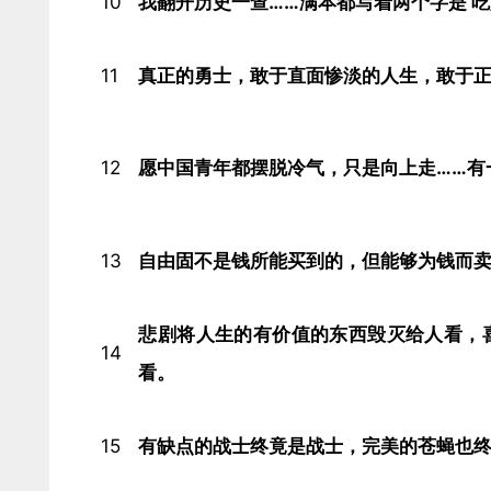
10
我翻开历史一查……满本都写着两个字是‘吃人
11
真正的勇士，敢于直面惨淡的人生，敢于正
12
愿中国青年都摆脱冷气，只是向上走……有
13
自由固不是钱所能买到的，但能够为钱而卖
悲剧将人生的有价值的东西毁灭给人看，
14
看。​
15
有缺点的战士终竟是战士，完美的苍蝇也终