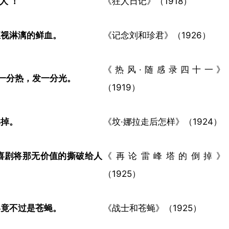
’！​
《狂人日记》（1918）
视淋漓的鲜血。​
《记念刘和珍君》（1926）
《热风·随感录四十一》
一分热，发一分光。​
（1919）
掉。​
《坟·娜拉走后怎样》（1924）
喜剧将那无价值的撕破给人
《再论雷峰塔的倒掉》
（1925）
竟不过是苍蝇。​
《战士和苍蝇》（1925）