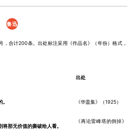
鲁迅
名言
编号，合计200条。出处标注采用《作品名》（年份）格式，
补充
（170
条）​
出处
。​
《华盖集》（1925）
《再论雷峰塔的倒掉》
将那无价值的撕破给人看。​