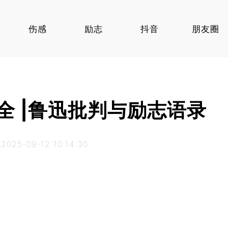
伤感
励志
抖音
朋友圈
全 |鲁迅批判与励志语录
25-09-12 10:14:30